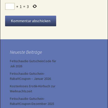
+
1
=
3
Neueste Beiträge
Fetischaudio GutscheinCode für
Juli 2026
Fetischaudio Gutschein-
RabattCoupon – Januar 2026
Kostenloses Erotik-Hörbuch zur
Weihnachtszeit
Fetischaudio Gutschein-
RabattCoupon-Dezember 2025