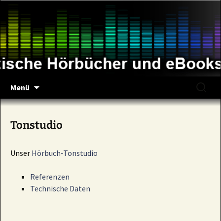
Zum
Inhalt
springen
Suche
Menü
nach:
Tonstudio
Unser
Hörbuch-Tonstudio
Referenzen
Technische Daten