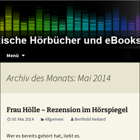
Zum
Inhalt
springen
Suche
Menü
nach:
Archiv des Monats: Mai 2014
Frau Hölle – Rezension im Hörspiegel
30. Mai 2014
Allgemein
Berthold Heiland
Wer es bereits gehört hat, liebt es.