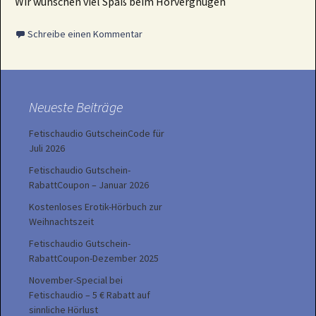
Wir wünschen viel Spaß beim Hörvergnügen
Schreibe einen Kommentar
Neueste Beiträge
Fetischaudio GutscheinCode für
Juli 2026
Fetischaudio Gutschein-
RabattCoupon – Januar 2026
Kostenloses Erotik-Hörbuch zur
Weihnachtszeit
Fetischaudio Gutschein-
RabattCoupon-Dezember 2025
November-Special bei
Fetischaudio – 5 € Rabatt auf
sinnliche Hörlust