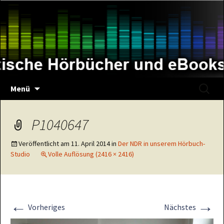
Zum
Inhalt
springen
Suche
Menü
nach:
P1040647
Veröffentlicht am
11. April 2014
in
Der NDR in unserem Hörbuch-
Studio
Volle Auflösung (2416 × 2416)
←
→
Vorheriges
Nächstes