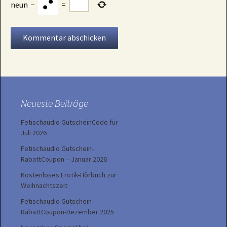
neun
−
=
Neueste Beiträge
Fetischaudio GutscheinCode für
Juli 2026
Fetischaudio Gutschein-
RabattCoupon – Januar 2026
Kostenloses Erotik-Hörbuch zur
Weihnachtszeit
Fetischaudio Gutschein-
RabattCoupon-Dezember 2025