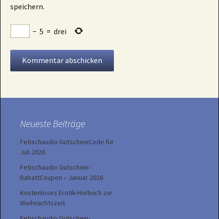
speichern.
−
5
=
drei
Neueste Beiträge
Fetischaudio GutscheinCode für
Juli 2026
Fetischaudio Gutschein-
RabattCoupon – Januar 2026
Kostenloses Erotik-Hörbuch zur
Weihnachtszeit
Fetischaudio Gutschein-