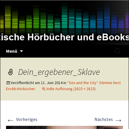
Zum
Inhalt
springen
Suche
Menü
nach:
Dein_ergebener_Sklave
Veröffentlicht am
11. Juni 2014
in
“Sex and the City“ Stimme liest
Erotik-Hörbücher.
Volle Auflösung (2823 × 2823)
←
→
Vorheriges
Nächstes