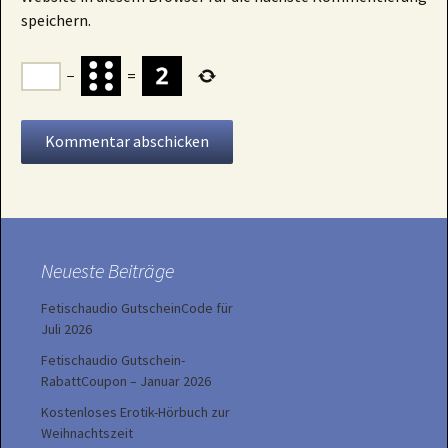
speichern.
−
=
Neueste Beiträge
Fetischaudio GutscheinCode für
Juli 2026
Fetischaudio Gutschein-
RabattCoupon – Januar 2026
Kostenloses Erotik-Hörbuch zur
Weihnachtszeit