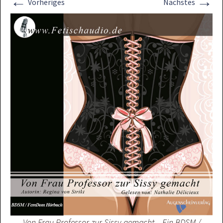
←
→
Vorheriges
Nächstes
Von Frau Professor zur Sissy gemacht – Ein BDSM /