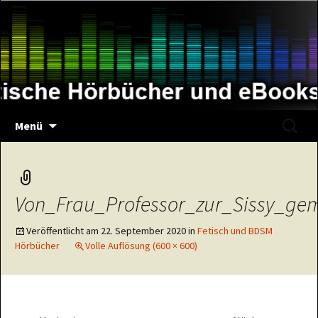
Zum
Inhalt
springen
Suche
Menü
nach:
Von_Frau_Professor_zur_Sissy_ge
Veröffentlicht am
22. September 2020
in
Fetisch und BDSM
Hörbücher
Volle Auflösung (600 × 600)