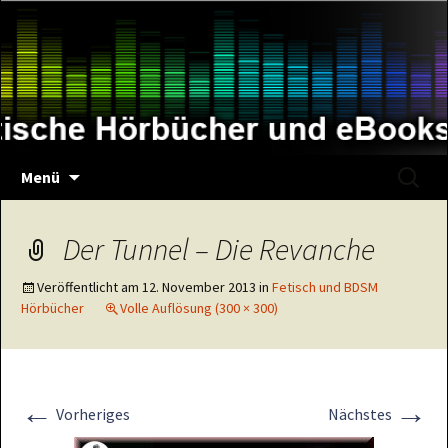
Zum
Inhalt
springen
Suche
Menü
nach:
Der Tunnel – Die Revanche
Veröffentlicht am
12. November 2013
in
Fetisch und BDSM
Hörbücher
Volle Auflösung (300 × 300)
←
→
Vorheriges
Nächstes