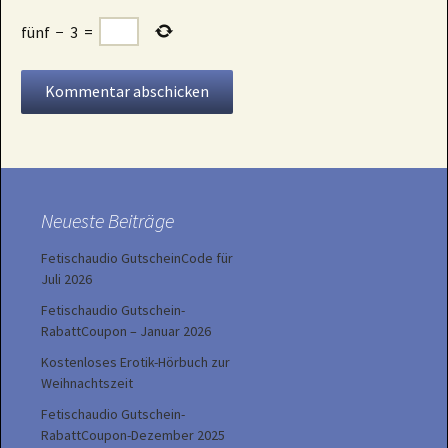
fünf
−
3
=
Neueste Beiträge
Fetischaudio GutscheinCode für
Juli 2026
Fetischaudio Gutschein-
RabattCoupon – Januar 2026
Kostenloses Erotik-Hörbuch zur
Weihnachtszeit
Fetischaudio Gutschein-
RabattCoupon-Dezember 2025