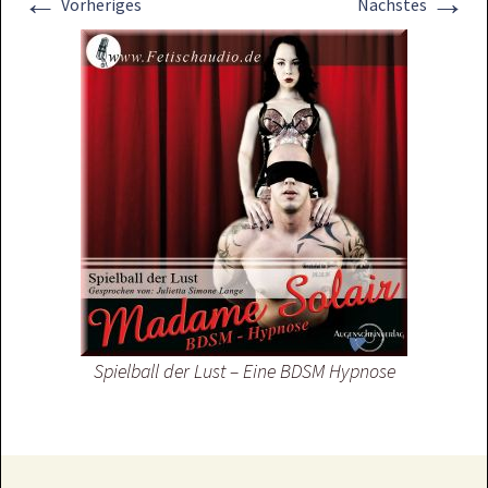
←
→
Vorheriges
Nächstes
Spielball der Lust – Eine BDSM Hypnose