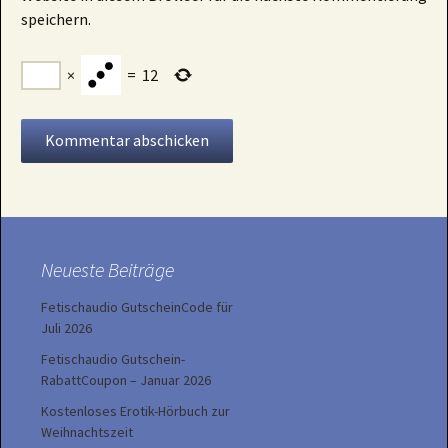
speichern.
×
=
12
Neueste Beiträge
Fetischaudio GutscheinCode für
Juli 2026
Fetischaudio Gutschein-
RabattCoupon – Januar 2026
Kostenloses Erotik-Hörbuch zur
Weihnachtszeit