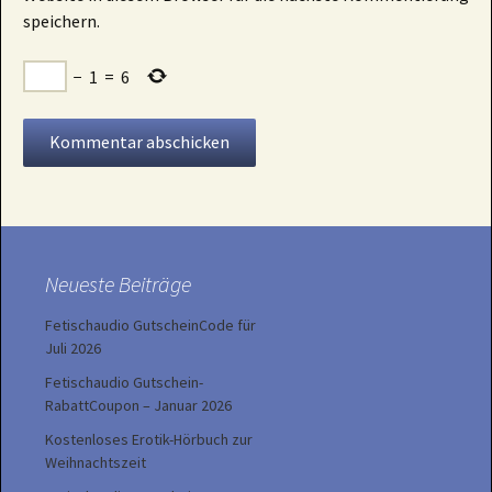
speichern.
−
1
=
6
Neueste Beiträge
Fetischaudio GutscheinCode für
Juli 2026
Fetischaudio Gutschein-
RabattCoupon – Januar 2026
Kostenloses Erotik-Hörbuch zur
Weihnachtszeit