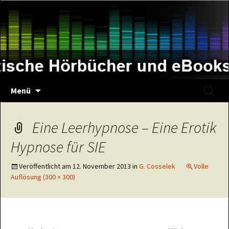
Zum
Inhalt
springen
Suche
Menü
nach:
Eine Leerhypnose – Eine Erotik
Hypnose für SIE
Veröffentlicht am
12. November 2013
in
G. Cosselek
Volle
Auflösung (300 × 300)