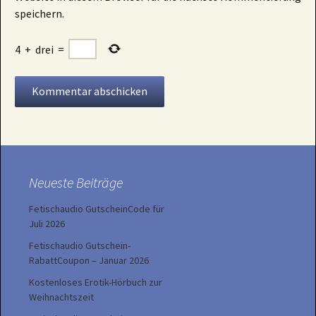
speichern.
4
+
drei
=
Neueste Beiträge
Fetischaudio GutscheinCode für
Juli 2026
Fetischaudio Gutschein-
RabattCoupon – Januar 2026
Kostenloses Erotik-Hörbuch zur
Weihnachtszeit