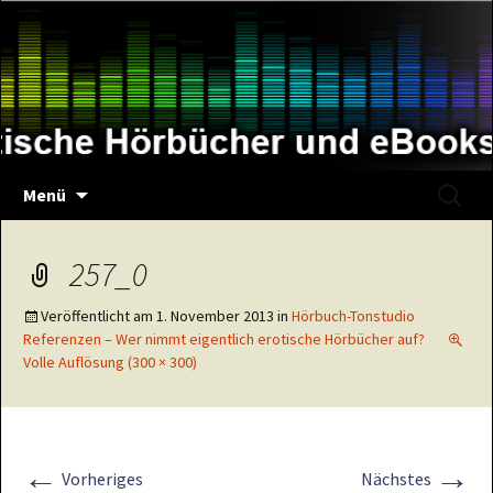
Zum
Inhalt
springen
Suche
Menü
nach:
257_0
Veröffentlicht am
1. November 2013
in
Hörbuch-Tonstudio
Referenzen – Wer nimmt eigentlich erotische Hörbücher auf?
Volle Auflösung (300 × 300)
←
→
Vorheriges
Nächstes