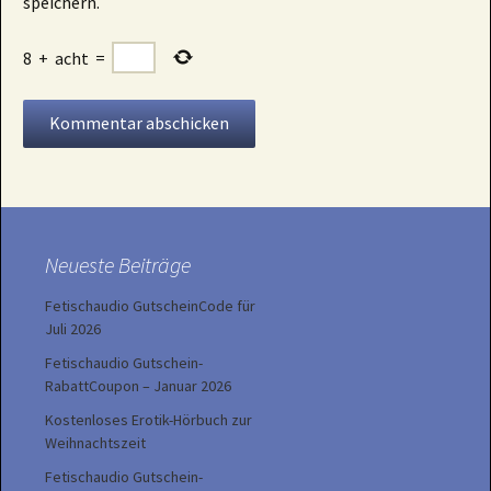
speichern.
8
+
acht
=
Neueste Beiträge
Fetischaudio GutscheinCode für
Juli 2026
Fetischaudio Gutschein-
RabattCoupon – Januar 2026
Kostenloses Erotik-Hörbuch zur
Weihnachtszeit
Fetischaudio Gutschein-