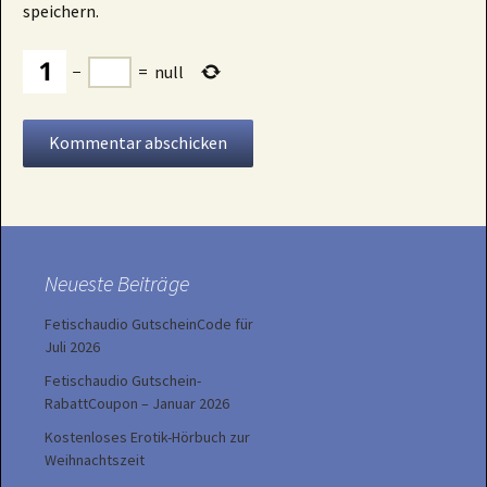
speichern.
−
=
null
Neueste Beiträge
Fetischaudio GutscheinCode für
Juli 2026
Fetischaudio Gutschein-
RabattCoupon – Januar 2026
Kostenloses Erotik-Hörbuch zur
Weihnachtszeit