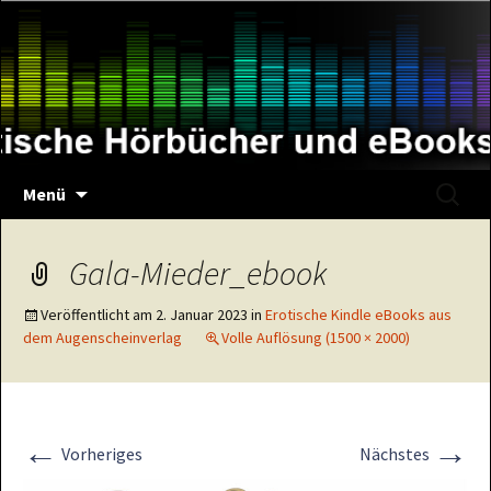
Zum
Inhalt
springen
Suche
Menü
nach:
Gala-Mieder_ebook
Veröffentlicht am
2. Januar 2023
in
Erotische Kindle eBooks aus
dem Augenscheinverlag
Volle Auflösung (1500 × 2000)
←
→
Vorheriges
Nächstes