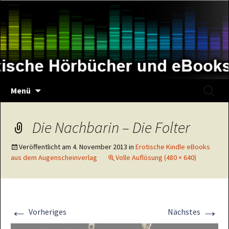
Zum
Inhalt
springen
Suche
Menü
nach:
Die Nachbarin – Die Folter
Veröffentlicht am
4. November 2013
in
Erotische Kindle eBooks
aus dem Augenscheinverlag
Volle Auflösung (480 × 640)
←
→
Vorheriges
Nächstes