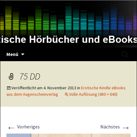
Zum
Inhalt
springen
Suche
Menü
nach:
75 DD
Veröffentlicht am
4. November 2013
in
Erotische Kindle eBooks
aus dem Augenscheinverlag
Volle Auflösung (480 × 640)
←
→
Vorheriges
Nächstes