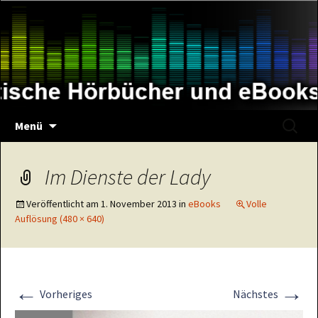
Zum
Inhalt
springen
Suche
Menü
nach:
Im Dienste der Lady
Veröffentlicht am
1. November 2013
in
eBooks
Volle
Auflösung (480 × 640)
←
→
Vorheriges
Nächstes